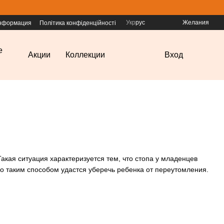
Укр
рус
Желания
информация
Політика конфіденційності
е
Акции
Коллекции
Вход
акая ситуация характеризуется тем, что стопа у младенцев
о таким способом удастся уберечь ребенка от переутомления.