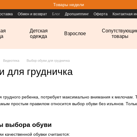
Товары недели
оставка
Обмен и возврат
Блог
Дропшиппинг
Оферта
Контактная 
ная
Детская
Сопутствующи
Взрослое
да
одежда
товары
Видеотека
Выбор обуви для грудничка
и для грудничка
я грудного ребенка, потребует максимально внимания к мелочам. Т
амым простым правилом относится выбор обуви без изъянов. Тольк
ы выбора обуви
и качественной обувки считаются: