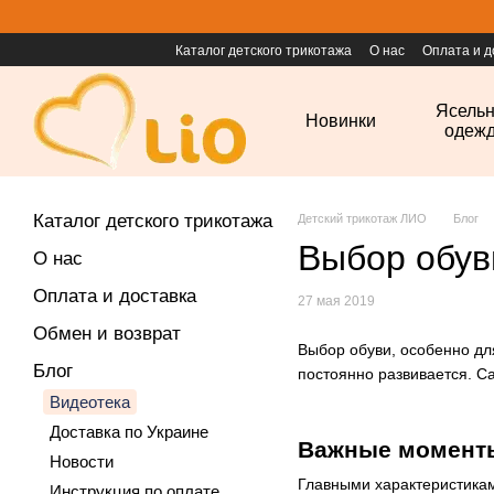
Перейти к основному контенту
Каталог детского трикотажа
О нас
Оплата и д
Ясель
Новинки
одеж
Каталог детского трикотажа
Детский трикотаж ЛИО
Блог
Выбор обув
О нас
Оплата и доставка
27 мая 2019
Обмен и возврат
Выбор обуви, особенно дл
Блог
постоянно развивается. С
Видеотека
Доставка по Украине
Важные момент
Новости
Главными характеристикам
Инструкция по оплате